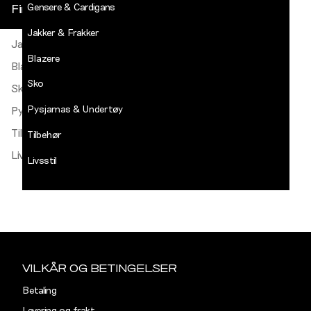
Gensere & Cardigans
Finn butikk
Gensere & Cardigans
Jakker & Frakker
Jakker & Frakker
DECADES
-
Blazere
Jean
Blazere
Paul
Sko
Sko
LOGG INN
Pysjamas & Undertøy
Pysjamas & Undertøy
Tilbehør
Tilbehør
Livsstil
Livsstil
Salg
Sidebunn
VILKÅR OG BETINGELSER
Betaling