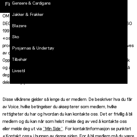
Gensere & Cardigans
Finn butikk
Jakker & Frakker
OM DECADES KUNDEKLUBB
DECADES
-
DECADES kundeklubb eies og drives av Voice Norge (org.nr. 957 560
Blazere
Jean
199), omtalt i disse medlemsvilkårene enten som Voice, «vi» eller
Paul
Sko
«oss». Som medlem i DECADES kundeklubb vil dine opplysninger
LOGG INN
prosesseres sammen med data fra de ulike kundeklubbene som drives
Pysjamas & Undertøy
av oss og brukes av disse for å gi deg tilpasset informasjon.
Tilbehør
Opplysningene vi har om deg, kan sammenkobles med kjøpshistorikk
og annen atferd tilknyttet oss, med det formål å bygge en profil på
Livsstil
deg for å kunne markedsføre våre produkter til deg og andre som
Salg
deler din kjøpsadferd.
Disse vilkårene gjelder så lenge du er medlem. De beskriver hva du får
av Voice, hvilke betingelser du aksepterer som medlem, hvilke
rettigheter du har og hvordan du kan kontakte oss. Det er frivillig å bli
medlem og du kan når som helst melde deg av ved å kontakte oss
eller melde deg ut via
"Min Side"
. For kontaktinformasjon se punktet
«Kontakt oss» i bunnen av denne siden. For å bli medlem må du være