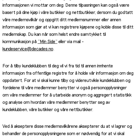
informasjonen vi mottar om deg. Denne tilpasningen kan også være
basert på dine kjøp i våre butikker og nettbutikker, dersom du godtatt
våre medlemsvilkår og oppgitt ditt medlemsnummer eller annen
informasjon som gjør at vi kan registrere kjøpene og koble disse til ditt
medlemskap. Du kan når som helst endre samtykket til
kommunikasjon på
"Min Side"
eller via mail -
kundeservice@decades.no
.
For å tilby kundeklubben til deg vil vi fra tid til annen innhente
informasjon fra offentlige registre for å holde vår informasjon om deg
oppdatert. For at vi skal kunne tilby og videreutvikle kundeklubben og
fordelene til våre medlemmer benytter vi også personopplysninger
om våre medlemmer for å utarbeide anonym og aggregert statistikk
og analyse om hvordan våre medlemmer benytter seg av
kundeklubben, våre butikker og våre nettbutikker.
Ved å akseptere disse medlemsvilkårene aksepterer du at vi lagrer og
behandler de personopplysningene som er nødvendig for at vi skal