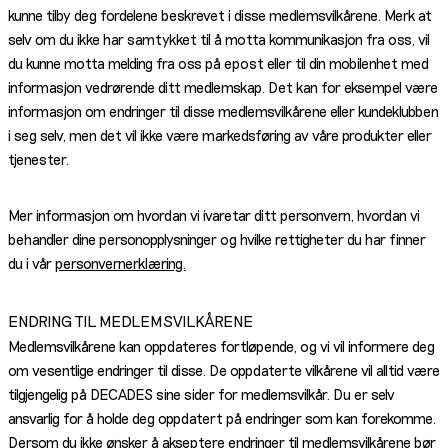
kunne tilby deg fordelene beskrevet i disse medlemsvilkårene. Merk at
selv om du ikke har samtykket til å motta kommunikasjon fra oss, vil
du kunne motta melding fra oss på epost eller til din mobilenhet med
informasjon vedrørende ditt medlemskap. Det kan for eksempel være
informasjon om endringer til disse medlemsvilkårene eller kundeklubben
i seg selv, men det vil ikke være markedsføring av våre produkter eller
tjenester.
Mer informasjon om hvordan vi ivaretar ditt personvern, hvordan vi
behandler dine personopplysninger og hvilke rettigheter du har finner
du i vår
personvernerklæring.
ENDRING TIL MEDLEMSVILKÅRENE
Medlemsvilkårene kan oppdateres fortløpende, og vi vil informere deg
om vesentlige endringer til disse. De oppdaterte vilkårene vil alltid være
tilgjengelig på DECADES sine sider for medlemsvilkår. Du er selv
ansvarlig for å holde deg oppdatert på endringer som kan forekomme.
Dersom du ikke ønsker å akseptere endringer til medlemsvilkårene bør