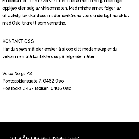
kundeklubber til en erverver i forbindelse med omorganiseringer,
oppkjøp eller salg av virksomheten. Med mindre annet følger av
ufravikelig lov skal disse medlemsvilkårene være underlagt norsk lov
med Oslo tingrett som verneting.
KONTAKT OSS
Har du spørsmål eller ønsker å si opp ditt medlemskap er du
velkommen til å kontakte oss på følgende måter:
Voice Norge AS
Pontoppidansgate 7, 0462 Oslo
Postboks 3467 Bjølsen, 0406 Oslo
Sidebunn
VILKÅR OG BETINGELSER