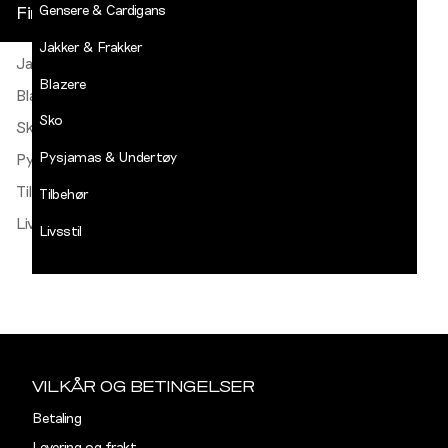
Gensere & Cardigans
Finn butikk
Gensere & Cardigans
Jakker & Frakker
Jakker & Frakker
DECADES
-
Blazere
Jean
Blazere
Paul
Sko
Sko
LOGG INN
Pysjamas & Undertøy
Pysjamas & Undertøy
Tilbehør
Tilbehør
Livsstil
Livsstil
Salg
Sidebunn
VILKÅR OG BETINGELSER
Betaling