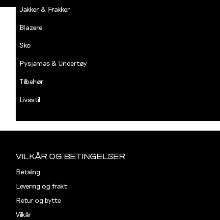
inn på "min profil", n
Jakker & Frakker
Blazere
Dersom du får problem
Sko
kundeservice@decad
Pysjamas & Undertøy
Tilbehør
Livsstil
Salg
Sidebunn
VILKÅR OG BETINGELSER
Betaling
Levering og frakt
Retur og bytte
Vilkår