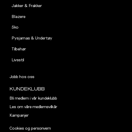
Jakker & Frakker
Vår avdeling for Kundeservice har åpent
hverdager mellom kl 09:00 og 15:00
Blazere
KONTAKT OSS
Sko
Pysjamas & Undertøy
OM DECADES
Tilbehør
Finn butikk
Størrelseguide
Livsstil
Vårt ansvar
Salg
Jobb hos oss
KUNDEKLUBB
Bli medlem i vår kundeklubb
Les om våre medlemsvilkår
Kampanjer
Cookies og personvern