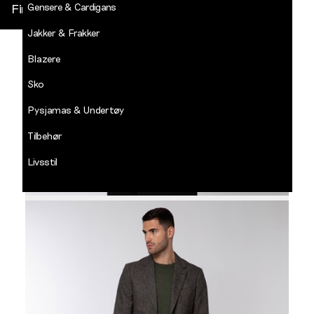
Gensere & Cardigans
Finn butikk
Jakker & Frakker
DECADES
-
Blazere
Jean
Paul
Sko
LOGG INN
Pysjamas & Undertøy
Tilbehør
Livsstil
Salg