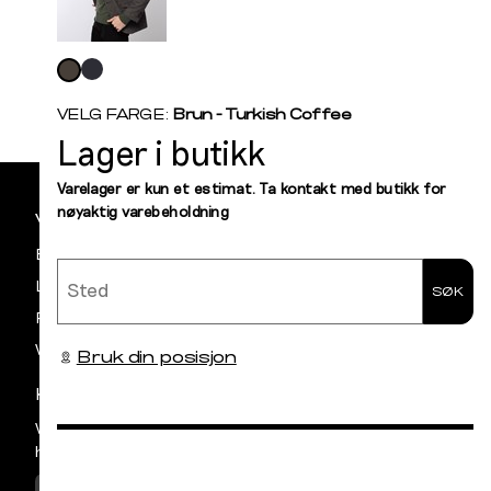
Vi gir beskjed hvis varen kom
Levering og retur
stø
Velg
L
farge
50
52
VELG FARGE:
Brun - Turkish Coffee
Lager i butikk
Sidebunn
Din
Varelager er kun et estimat. Ta kontakt med butikk for
nøyaktig varebeholdning
e-
VILKÅR OG BETINGELSER
post
Betaling
Sted
Levering og frakt
SØK
Retur og bytte
Vilkår
Bruk din posisjon
KUNDESERVICE
Vår avdeling for Kundeservice har åpent
hverdager mellom kl 09:00 og 15:00