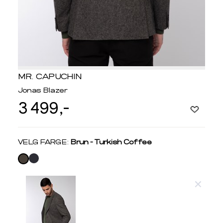
MR. CAPUCHIN
Jonas Blazer
3 499,-
Velg
VELG FARGE:
Brun - Turkish Coffee
farge
Produktdetaljer
Størrelse
Få v
Kundeomtaler