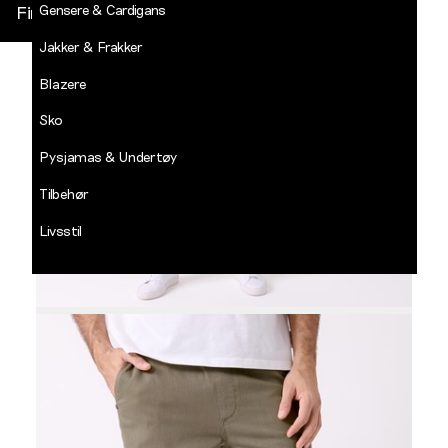
Gensere & Cardigans
Finn butikk
Jakker & Frakker
DECADES
-
Blazere
Jean
Paul
Sko
LOGG INN
Pysjamas & Undertøy
Tilbehør
Livsstil
Salg