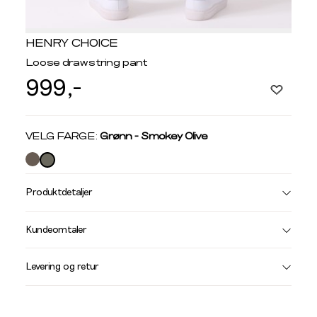
HENRY CHOICE
Loose drawstring pant
999,-
Velg
VELG FARGE:
Grønn - Smokey Olive
farge
Produktdetaljer
Størrelse
Få v
Kundeomtaler
Vi gir beskjed hvis varen kom
Levering og retur
stø
L
BUKSER OG JEANS