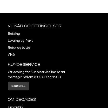
Din
e-
Sidebunn
post
Midjemål i tommer
Midjemål
VILKÅR OG BETINGELSER
28"
76,5
Betaling
Levering og frakt
29"
79
Retur og bytte
30"
81,5
Vilkår
31"
84
KUNDESERVICE
32"
86,5
Vår avdeling for Kundeservice har åpent
hverdager mellom kl 09:00 og 15:00
33"
89
KONTAKT OSS
34"
91,5
OM DECADES
36"
96,5
Finn butikk