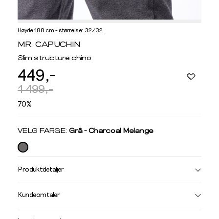
Høyde 188 cm - størrelse: 32/32
Informasjon
MR. CAPUCHIN
om
Slim structure chino
modellhøyde
449,-
og
produkstørrelse
1 499,-
70%
Velg
VELG FARGE:
Grå - Charcoal Melange
farge
Produktdetaljer
Størrelse
Få v
Kundeomtaler
Vi gir beskjed hvis varen kom