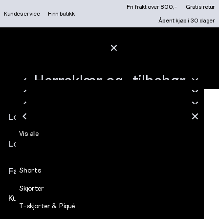
Gå
Fri frakt over 800,-
Gratis retur
Kundeservice
Finn butikk
til
BLI MEDLEM I DECADES KUNDEKLUBB
Åpent kjøp i 30 dager
innhold
LOGG INN ELLER REGIS
FRI FRAKT OVER 800,- / GRATIS RETUR / ÅPENT KJØP I 30 DAGER
Hovedmeny
MEDLEM: LOGG INN OG FÅ MEDLEMSPRIS AUTOMATISK
HERREKLÆR OG -TILBEHØR
Salg
LUKK
TRUKKET FRA I KASSEN
NYHETER
Herreklær og -tilbehør
MERKER
LUKK
LUKK
FINN BUTIKK
Vis alle
Herre
Bukser
LUKK
LUKK
Vis alle
Slim structure chino Charcoal Melange
Logg inn
Nyheter
LUKK
LUKK
Vis alle
LOGG INN / REGISTRE
NYHETER
LUKK
LUKK
LUKK
LUKK
Vis alle
Vis alle
Jeans
Åpne
Merker
Logg inn
meny
Finn butikk
Bukser
Favoritter
Shorts
Skjorter
Kundeservice
T-skjorter & Piqué