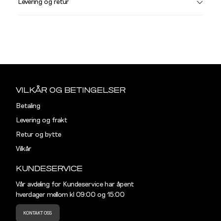
Levering og retur
stø
L
BUKSER OG JEANS
32/30
32/32
3
Sidebunn
34/34
36/32
Midjemål i tommer
Midjemål
VILKÅR OG BETINGELSER
28"
76,5
Din
Betaling
e-
Levering og frakt
29"
79
post
Retur og bytte
30"
81,5
Vilkår
31"
84
KUNDESERVICE
32"
86,5
Vår avdeling for Kundeservice har åpent
hverdager mellom kl 09:00 og 15:00
33"
89
KONTAKT OSS