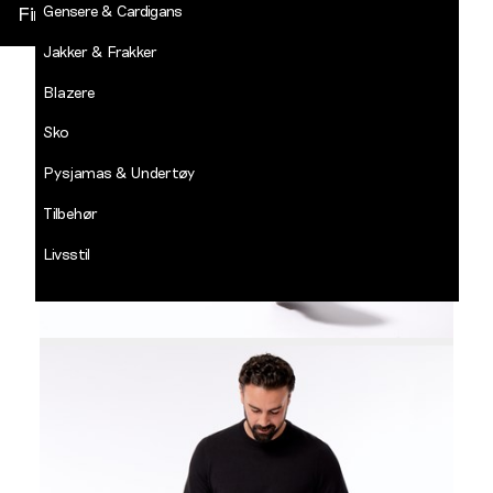
Gensere & Cardigans
Finn butikk
Jakker & Frakker
DECADES
-
Blazere
Jean
Paul
Sko
LOGG INN
Pysjamas & Undertøy
Tilbehør
Livsstil
Salg