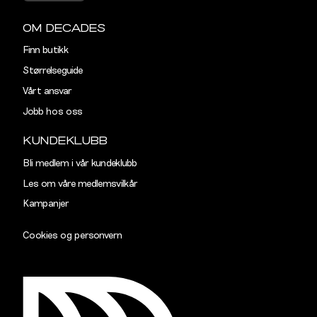
34"
91,5
OM DECADES
36"
96,5
Finn butikk
38"
101,5
Størrelseguide
Vårt ansvar
40"
106,5
Jobb hos oss
KUNDEKLUBB
Bli medlem i vår kundeklubb
Les om våre medlemsvilkår
Kampanjer
Cookies og personvern