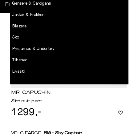
Gensere & Cardigans
Finn butikk
Jakker & Frakker
DECADES
-
Blazere
Jean
Paul
Sko
LOGG INN
Pysjamas & Undertøy
Tilbehør
Livsstil
Salg
MR. CAPUCHIN
Slim suit pant
1 299,-
Velg
VELG FARGE:
Blå - Sky Captain