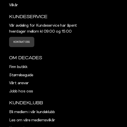
30"
81,5
Vilkår
31"
84
KUNDESERVICE
32"
86,5
Vår avdeling for Kundeservice har åpent
hverdager mellom kl 09:00 og 15:00
33"
89
KONTAKT OSS
34"
91,5
OM DECADES
36"
96,5
Finn butikk
38"
101,5
Størrelseguide
Vårt ansvar
40"
106,5
Jobb hos oss
KUNDEKLUBB
Bli medlem i vår kundeklubb
Les om våre medlemsvilkår