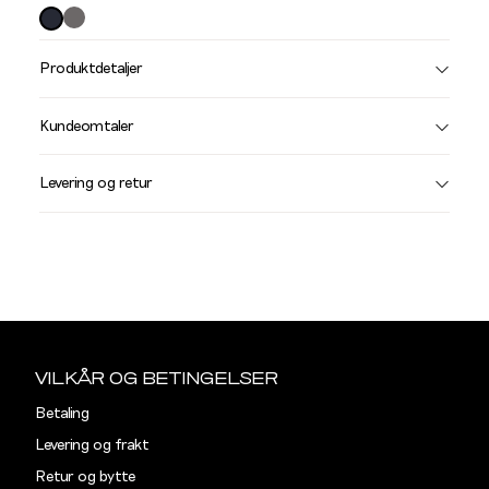
farge
Produktdetaljer
Størrelse
Få v
Kundeomtaler
Vi gir beskjed hvis varen kom
Levering og retur
stø
L
BUKSER OG JEANS
33/32
Sidebunn
Din
Midjemål i tommer
Midjemål
e-
VILKÅR OG BETINGELSER
post
28"
76,5
Betaling
Levering og frakt
29"
79
Retur og bytte