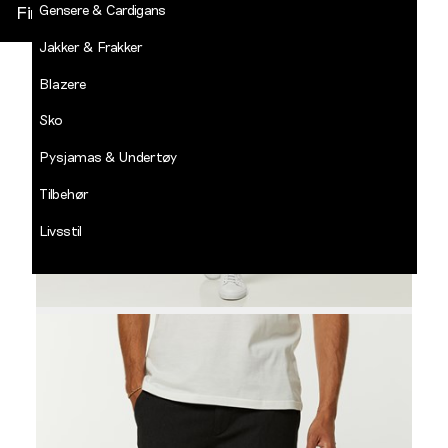
Gensere & Cardigans
Finn butikk
Jakker & Frakker
DECADES
-
Blazere
Jean
Paul
Sko
LOGG INN
Pysjamas & Undertøy
Tilbehør
Livsstil
Salg