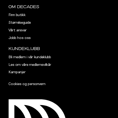
OM DECADES
36"
96,5
Finn butikk
38"
101,5
Størrelseguide
Vårt ansvar
40"
106,5
Jobb hos oss
KUNDEKLUBB
Bli medlem i vår kundeklubb
Les om våre medlemsvilkår
Kampanjer
Cookies og personvern