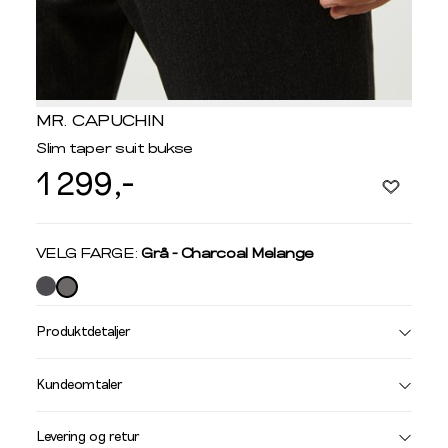
MR. CAPUCHIN
Slim taper suit bukse
1 299,-
Velg
VELG FARGE:
Grå - Charcoal Melange
farge
Produktdetaljer
Størrelse
Få v
Kundeomtaler
Vi gir beskjed hvis varen kom
Levering og retur