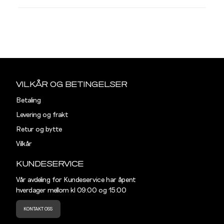
stø
L
BUKSER OG JEANS
29/30
29/32
3
Sidebunn
31/32
31/34
3
Midjemål i tommer
Midjemål
VILKÅR OG BETINGELSER
33/30
33/32
3
28"
76,5
Betaling
Levering og frakt
29"
79
34/34
36/32
Retur og bytte
30"
81,5
Vilkår
Din
31"
84
KUNDESERVICE
e-
32"
86,5
Vår avdeling for Kundeservice har åpent
post
hverdager mellom kl 09:00 og 15:00
33"
89
KONTAKT OSS
34"
91,5