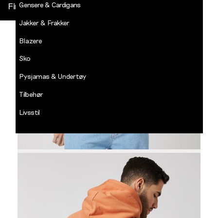
Gensere & Cardigans
Finn butikk
Jakker & Frakker
DECADES
-
Blazere
Jean
Paul
Sko
LOGG INN
Pysjamas & Undertøy
Tilbehør
Livsstil
Salg