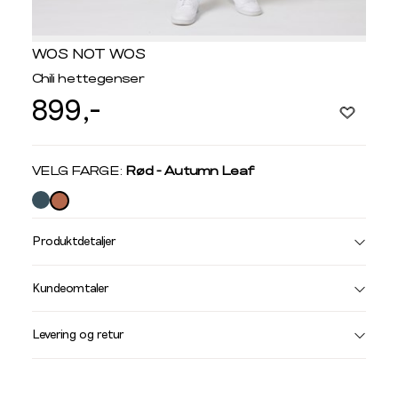
WOS NOT WOS
Chili hettegenser
899,-
Velg
VELG FARGE:
Rød - Autumn Leaf
farge
Produktdetaljer
Størrelse
Få v
Kundeomtaler
Vi gir beskjed hvis varen kom
Levering og retur
stø
L
GENSER OG CARDIGANS