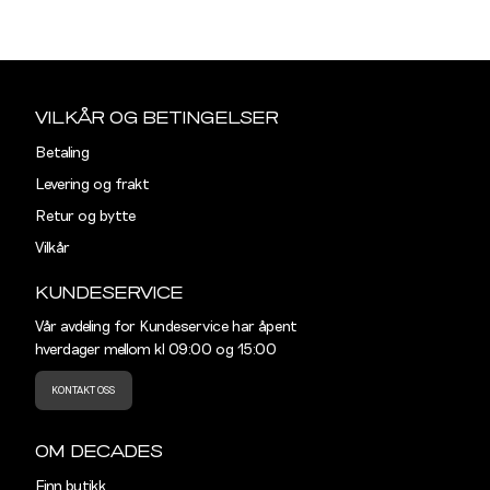
XS
S
Størrelse
Halsmål
Sidebunn
XXL
S
38
VILKÅR OG BETINGELSER
M
40
Din
Betaling
L
42
e-
Levering og frakt
post
Retur og bytte
XL
44
Vilkår
XXL
46
KUNDESERVICE
Vår avdeling for Kundeservice har åpent
hverdager mellom kl 09:00 og 15:00
KONTAKT OSS
OM DECADES
Finn butikk