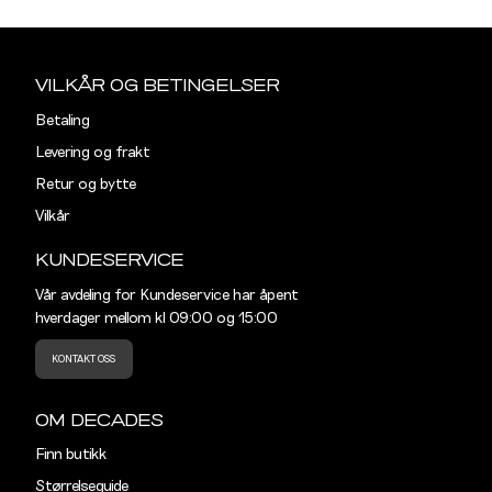
Sidebunn
S
38
Din
e-
VILKÅR OG BETINGELSER
M
40
post
Betaling
L
42
Levering og frakt
Retur og bytte
XL
44
Vilkår
XXL
46
KUNDESERVICE
Vår avdeling for Kundeservice har åpent
hverdager mellom kl 09:00 og 15:00
KONTAKT OSS
OM DECADES
Finn butikk
Størrelseguide