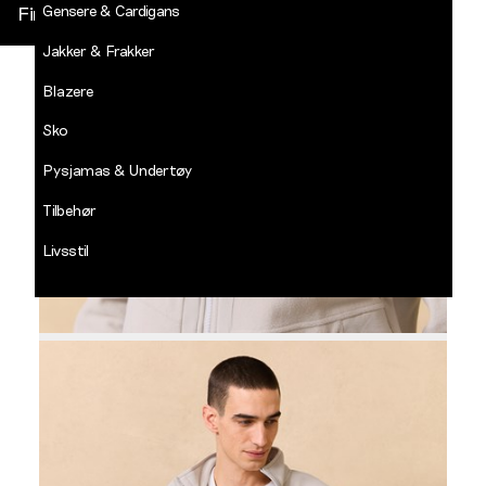
Gensere & Cardigans
Finn butikk
Jakker & Frakker
DECADES
-
Blazere
Jean
Paul
Sko
LOGG INN
Pysjamas & Undertøy
Tilbehør
Livsstil
Salg