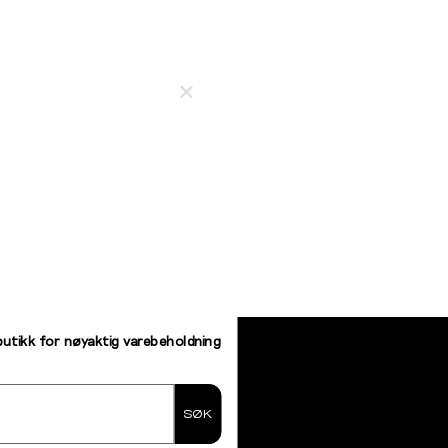
butikk for nøyaktig varebeholdning
SØK