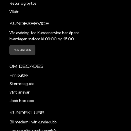
Retur og bytte
XL
44
Vilkår
KUNDESERVICE
XXL
46
Vår avdeling for Kundeservice har åpent
hverdager mellom kl 09:00 og 15:00
KONTAKT OSS
OM DECADES
Finn butikk
Størrelseguide
Vårt ansvar
Jobb hos oss
KUNDEKLUBB
Bli medlem i vår kundeklubb
Les om våre medlemsvilkår