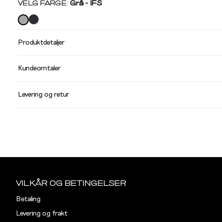
Velg
VELG FARGE:
Grå - IFS
farge
Produktdetaljer
Størrelse
Få v
Kundeomtaler
Vi gir beskjed hvis varen kom
Levering og retur
stø
L
S
M
GENSER OG CARD
Størrelse
Halsmål
Sidebunn
Din
S
38
e-
VILKÅR OG BETINGELSER
post
Betaling
M
40
Levering og frakt
L
42