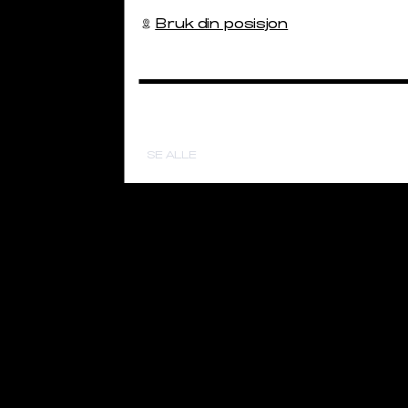
Bruk din posisjon
113-120
104-112
121-135
113-121
SE ALLE