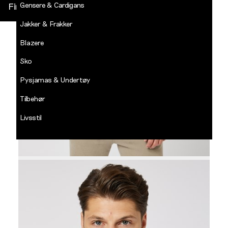
Gensere & Cardigans
Finn butikk
Jakker & Frakker
DECADES
-
Blazere
Jean
Paul
Sko
LOGG INN
Pysjamas & Undertøy
Tilbehør
Livsstil
Salg