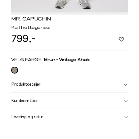
MR. CAPUCHIN
Karl hettegenser
799,-
Velg
VELG FARGE:
Brun - Vintage Khaki
farge
Produktdetaljer
Størrelse
Få v
Kundeomtaler
Vi gir beskjed hvis varen kom
Levering og retur
stø
L
GENSER OG CARDIGANS