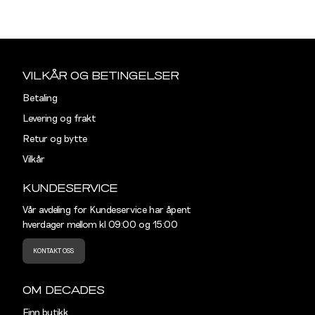
S
M
Størrelse
Halsmål
Sidebunn
S
38
Din
e-
VILKÅR OG BETINGELSER
M
40
post
Betaling
L
42
Levering og frakt
Retur og bytte
XL
44
Vilkår
XXL
46
KUNDESERVICE
Vår avdeling for Kundeservice har åpent
hverdager mellom kl 09:00 og 15:00
KONTAKT OSS
OM DECADES
Finn butikk