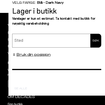
S
M
VELG FARGE:
Blå - Dark Navy
Størrelse
Halsmål
Lager i butikk
Sidebunn
S
38
Din
Varelager er kun et estimat. Ta kontakt med butikk for
nøyaktig varebeholdning
e-
VILKÅR OG BETINGELSER
M
40
post
Betaling
Sted
L
42
Levering og frakt
SØK
Retur og bytte
XL
44
Vilkår
Bruk din posisjon
XXL
46
KUNDESERVICE
Vår avdeling for Kundeservice har åpent
hverdager mellom kl 09:00 og 15:00
KONTAKT OSS
SE ALLE
OM DECADES
Finn butikk