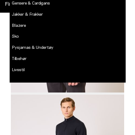
Gensere & Cardigans
Finn butikk
Jakker & Frakker
DECADES
-
Blazere
Jean
Paul
Sko
LOGG INN
Pysjamas & Undertøy
Tilbehør
Livsstil
Salg