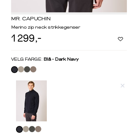
MR. CAPUCHIN
Merino zip neck strikkegenser
1 299,-
Velg
VELG FARGE:
Blå - Dark Navy
farge
Produktdetaljer
Størrelse
Få v
Kundeomtaler
Vi gir beskjed hvis varen kom
Levering og retur
stø
Velg
L
GENSER OG CARDIGANS
farge