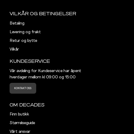
Sidebunn
Din
e-
MR. CAPUCHIN
VILKÅR OG BETINGELSER
post
Betaling
REGULAR
Levering og frakt
Størrelse
S
M
Retur og bytte
Vilkår
Halsvidde
39
41
KUNDESERVICE
Skulderbredde
43,5
45,5
Vår avdeling for Kundeservice har åpent
hverdager mellom kl 09:00 og 15:00
Bryst
104
110
KONTAKT OSS
Liv
100
106
Ermlengde
89
90,5
OM DECADES
Finn butikk
Rygglengde
77
78
Størrelseguide
Vårt ansvar