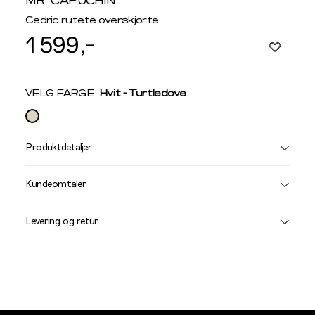
MR. CAPUCHIN
Cedric rutete overskjorte
1 599,-
Velg
VELG FARGE:
Hvit - Turtledove
farge
Produktdetaljer
Størrelse
Få v
Kundeomtaler
Vi gir beskjed hvis varen kom
Levering og retur
stø
L
SKJORTER
S
M
Listet opp etter merke: