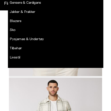
Gensere & Cardigans
Finn butikk
Jakker & Frakker
DECADES
-
Blazere
Jean
Paul
Sko
LOGG INN
Pysjamas & Undertøy
Tilbehør
Livsstil
Salg