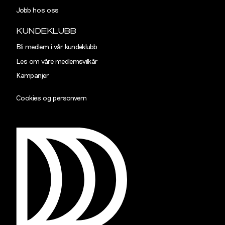
TAILORED
Jobb hos oss
Størrelse
S
M
KUNDEKLUBB
Halsvidde
38,5
40,5
Bli medlem i vår kundeklubb
Les om våre medlemsvilkår
Skulderbredde
43
45
Kampanjer
Bryst
102
108
Cookies og personvern
Liv
96
102
Ermlengde
89
90,5
Rygglengde
77
78
SLIM
Størrelse
S
M
Halsvidde
38,5
40,5