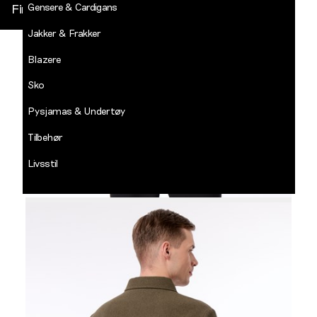
Gensere & Cardigans
Finn butikk
Jakker & Frakker
DECADES
-
Blazere
Jean
Paul
Sko
LOGG INN
Pysjamas & Undertøy
Tilbehør
Livsstil
Salg