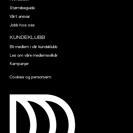
Rygglengde
77
78
Størrelseguide
Vårt ansvar
TAILORED
Jobb hos oss
Størrelse
S
M
KUNDEKLUBB
Halsvidde
38,5
40,5
Bli medlem i vår kundeklubb
Les om våre medlemsvilkår
Skulderbredde
43
45
Kampanjer
Bryst
102
108
Cookies og personvern
Liv
96
102
Ermlengde
89
90,5
Rygglengde
77
78
SLIM