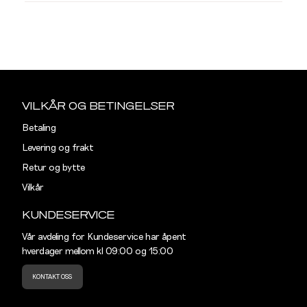
L
SKJORTER
XL
XXL
Listet opp etter merke:
Sidebunn
Din
e-
MR. CAPUCHIN
VILKÅR OG BETINGELSER
post
Betaling
REGULAR
Levering og frakt
Størrelse
S
M
Retur og bytte
Vilkår
Halsvidde
39
41
KUNDESERVICE
Skulderbredde
43,5
45,5
Vår avdeling for Kundeservice har åpent
hverdager mellom kl 09:00 og 15:00
Bryst
104
110
KONTAKT OSS
Liv
100
106