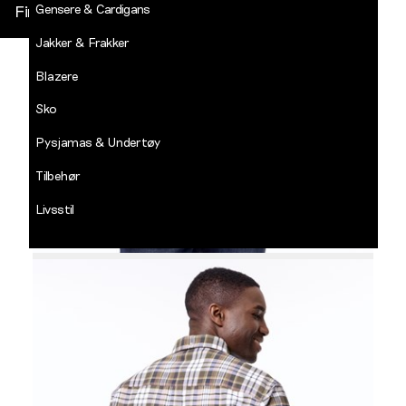
Gensere & Cardigans
Finn butikk
Jakker & Frakker
DECADES
-
Blazere
Jean
Paul
Sko
LOGG INN
Pysjamas & Undertøy
Tilbehør
Livsstil
Salg