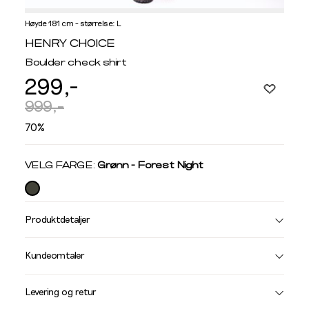
Høyde 181 cm - størrelse: L
Informasjon
HENRY CHOICE
om
Boulder check shirt
modellhøyde
299,-
og
produkstørrelse
999,-
70%
Velg
VELG FARGE:
Grønn - Forest Night
farge
Produktdetaljer
Størrelse
Få v
Kundeomtaler
Vi gir beskjed hvis varen kom
Levering og retur
stø