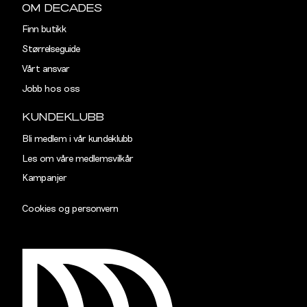
Ermlengde
89
90,5
OM DECADES
Finn butikk
Rygglengde
77
78
Størrelseguide
Vårt ansvar
TAILORED
Jobb hos oss
Størrelse
S
M
KUNDEKLUBB
Halsvidde
38,5
40,5
Bli medlem i vår kundeklubb
Les om våre medlemsvilkår
Skulderbredde
43
45
Kampanjer
Bryst
102
108
Cookies og personvern
Liv
96
102
Ermlengde
89
90,5
Rygglengde
77
78