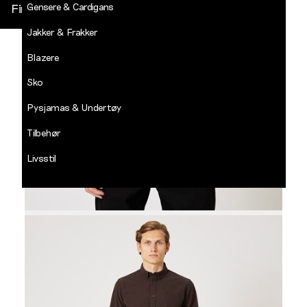
Gensere & Cardigans
Finn butikk
Jakker & Frakker
DECADES
-
Blazere
Jean
Paul
Sko
LOGG INN
Pysjamas & Undertøy
Tilbehør
Livsstil
Salg