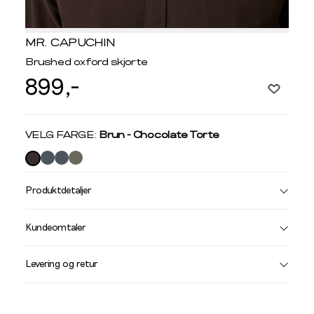
MR. CAPUCHIN
Brushed oxford skjorte
899,-
Velg
VELG FARGE:
Brun - Chocolate Torte
farge
Produktdetaljer
Størrelse
Få v
Kundeomtaler
Vi gir beskjed hvis varen kom
Levering og retur
stø
L
SKJORTER