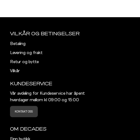
S
M
Listet opp etter merke:
Sidebunn
Din
e-
MR. CAPUCHIN
VILKÅR OG BETINGELSER
post
Betaling
REGULAR
Levering og frakt
Størrelse
S
M
Retur og bytte
Vilkår
Halsvidde
39
41
KUNDESERVICE
Skulderbredde
43,5
45,5
Vår avdeling for Kundeservice har åpent
hverdager mellom kl 09:00 og 15:00
Bryst
104
110
KONTAKT OSS
Liv
100
106
Ermlengde
89
90,5
OM DECADES
Finn butikk