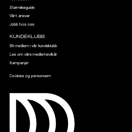
Rygglengde
77
78
Størrelseguide
Vårt ansvar
TAILORED
Jobb hos oss
Størrelse
S
M
KUNDEKLUBB
Halsvidde
38,5
40,5
Bli medlem i vår kundeklubb
Les om våre medlemsvilkår
Skulderbredde
43
45
Kampanjer
Bryst
102
108
Cookies og personvern
Liv
96
102
Ermlengde
89
90,5
Rygglengde
77
78
SLIM