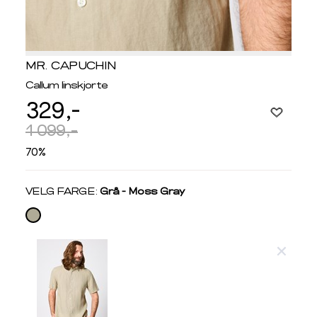
MR. CAPUCHIN
Callum linskjorte
329,-
1 099,-
70%
Velg
VELG FARGE:
Grå - Moss Gray
farge
Produktdetaljer
Størrelse
Få v
Kundeomtaler
Vi gir beskjed hvis varen kom