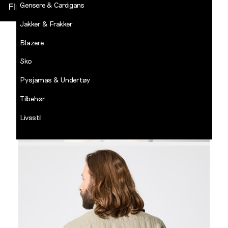
Gensere & Cardigans
Finn butikk
Jakker & Frakker
DECADES
-
Blazere
Jean
Paul
Sko
LOGG INN
Pysjamas & Undertøy
Tilbehør
Livsstil
Salg