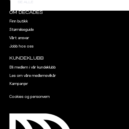
SE ALLE
Ermlengde
89
90,5
OM DECADES
Finn butikk
Rygglengde
77
78
Størrelseguide
Vårt ansvar
TAILORED
Jobb hos oss
Størrelse
S
M
KUNDEKLUBB
Halsvidde
38,5
40,5
Bli medlem i vår kundeklubb
Les om våre medlemsvilkår
Skulderbredde
43
45
Kampanjer
Bryst
102
108
Cookies og personvern
Liv
96
102
Ermlengde
89
90,5
Rygglengde
77
78