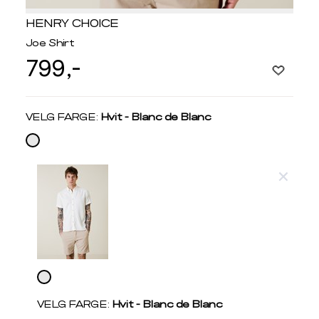
HENRY CHOICE
Joe Shirt
799,-
Velg
VELG FARGE:
Hvit - Blanc de Blanc
farge
Produktdetaljer
Størrelse
Få v
Kundeomtaler
Vi gir beskjed hvis varen kom
Levering og retur
stø
Velg
L
SKJORTER
farge
S
M
VELG FARGE:
Hvit - Blanc de Blanc