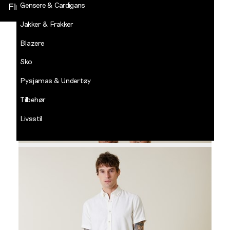
Gensere & Cardigans
Finn butikk
Jakker & Frakker
DECADES
-
Blazere
Jean
Paul
Sko
LOGG INN
Pysjamas & Undertøy
Tilbehør
Livsstil
Salg