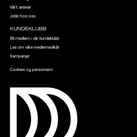
Vårt ansvar
TAILORED
Jobb hos oss
Størrelse
S
M
KUNDEKLUBB
Halsvidde
38,5
40,5
Bli medlem i vår kundeklubb
Les om våre medlemsvilkår
Skulderbredde
43
45
Kampanjer
Bryst
102
108
Cookies og personvern
Liv
96
102
Ermlengde
89
90,5
Rygglengde
77
78
SLIM
Størrelse
S
M