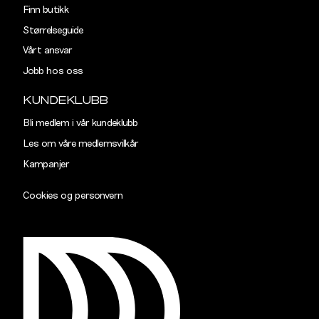
Finn butikk
Rygglengde
77
78
Størrelseguide
Vårt ansvar
TAILORED
Jobb hos oss
Størrelse
S
M
KUNDEKLUBB
Halsvidde
38,5
40,5
Bli medlem i vår kundeklubb
Les om våre medlemsvilkår
Skulderbredde
43
45
Kampanjer
Bryst
102
108
Cookies og personvern
Liv
96
102
Ermlengde
89
90,5
Rygglengde
77
78
SLIM