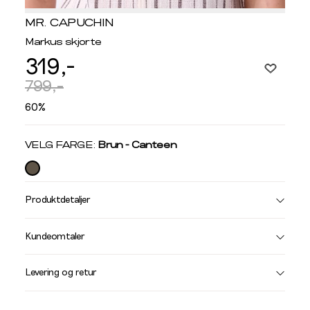
MR. CAPUCHIN
Markus skjorte
319,-
799,-
60%
Velg
VELG FARGE:
Brun - Canteen
farge
Produktdetaljer
Størrelse
Få v
Kundeomtaler
Vi gir beskjed hvis varen kom
Levering og retur
stø
L