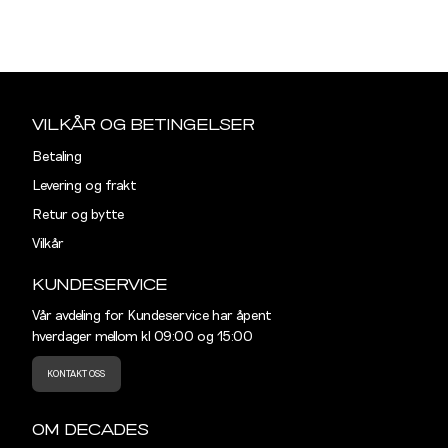
SKJORTER
L
XL
Listet opp etter merke:
Sidebunn
Din
e-
MR. CAPUCHIN
VILKÅR OG BETINGELSER
post
Betaling
REGULAR
Levering og frakt
Størrelse
S
M
Retur og bytte
Vilkår
Halsvidde
39
41
KUNDESERVICE
Skulderbredde
43,5
45,5
Vår avdeling for Kundeservice har åpent
hverdager mellom kl 09:00 og 15:00
Bryst
104
110
KONTAKT OSS
Liv
100
106
Ermlengde
89
90,5
OM DECADES