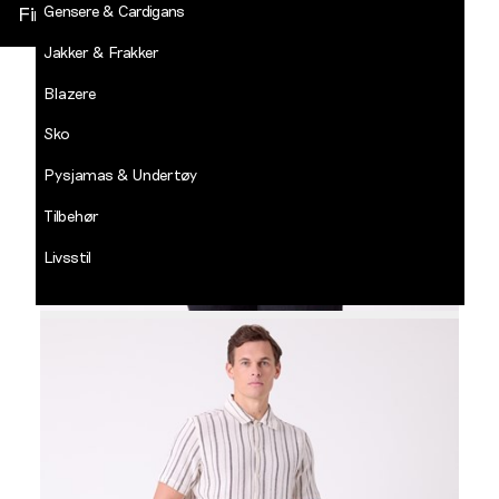
Gensere & Cardigans
Finn butikk
Jakker & Frakker
DECADES
-
Blazere
Jean
Paul
Sko
LOGG INN
Pysjamas & Undertøy
Tilbehør
Livsstil
Salg