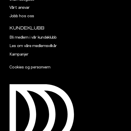
Vårt ansvar
TAILORED
Jobb hos oss
Størrelse
S
M
KUNDEKLUBB
Halsvidde
38,5
40,5
Bli medlem i vår kundeklubb
Les om våre medlemsvilkår
Skulderbredde
43
45
Kampanjer
Bryst
102
108
Cookies og personvern
Liv
96
102
Ermlengde
89
90,5
Rygglengde
77
78
SLIM
Størrelse
S
M