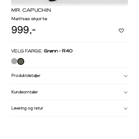
MR. CAPUCHIN
Mathias skjorte
999,-
Velg
VELG FARGE:
Grønn - R40
farge
Produktdetaljer
Størrelse
Få v
Kundeomtaler
Vi gir beskjed hvis varen kom
Levering og retur
stø
L
SKJORTER
S
M