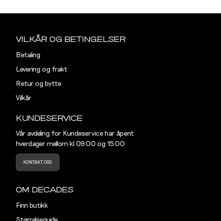
Listet opp etter merke:
Sidebunn
Din
e-
MR. CAPUCHIN
VILKÅR OG BETINGELSER
post
Betaling
REGULAR
Levering og frakt
Størrelse
S
M
Retur og bytte
Vilkår
Halsvidde
39
41
KUNDESERVICE
Skulderbredde
43,5
45,5
Vår avdeling for Kundeservice har åpent
hverdager mellom kl 09:00 og 15:00
Bryst
104
110
KONTAKT OSS
Liv
100
106
Ermlengde
89
90,5
OM DECADES
Finn butikk
Rygglengde
77
78
Størrelseguide