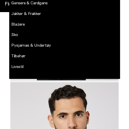
Gensere & Cardigans
Finn butikk
Jakker & Frakker
DECADES
-
Blazere
Jean
Paul
Sko
LOGG INN
Pysjamas & Undertøy
Tilbehør
Livsstil
Salg