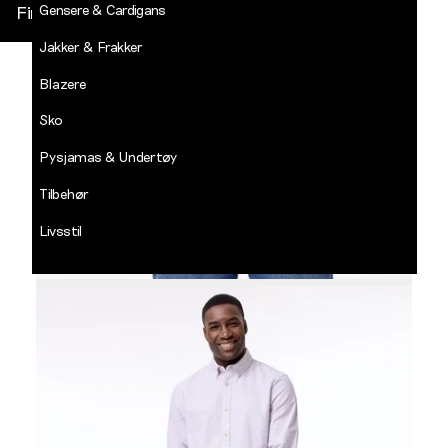
Gensere & Cardigans
Finn butikk
Jakker & Frakker
DECADES
-
Blazere
Jean
Paul
Sko
LOGG INN
Pysjamas & Undertøy
Tilbehør
Livsstil
Salg