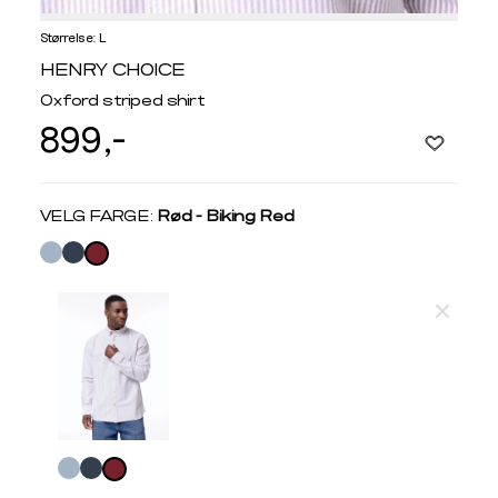
Størrelse: L
Informasjon
HENRY CHOICE
om
Oxford striped shirt
modellhøyde
899,-
og
produkstørrelse
Velg
VELG FARGE:
Rød - Biking Red
farge
Produktdetaljer
Størrelse
Få v
Kundeomtaler
Vi gir beskjed hvis varen kom
Levering og retur
stø
Velg
L
SKJORTER
farge