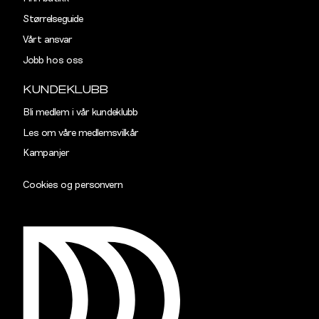
Rygglengde
77
78
Størrelseguide
Vårt ansvar
TAILORED
Jobb hos oss
Størrelse
S
M
KUNDEKLUBB
Halsvidde
38,5
40,5
Bli medlem i vår kundeklubb
Les om våre medlemsvilkår
Skulderbredde
43
45
Kampanjer
Bryst
102
108
Cookies og personvern
Liv
96
102
Ermlengde
89
90,5
Rygglengde
77
78
SLIM