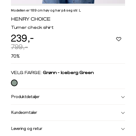
Modellen er 189 cm høy og har på seg str. L
Informasjon
HENRY CHOICE
om
Turner check shirt
modellhøyde
239,-
og
produkstørrelse
799,-
70%
Velg
VELG FARGE:
Grønn - Iceberg Green
farge
Produktdetaljer
Størrelse
Få v
Kundeomtaler
Vi gir beskjed hvis varen kom
Levering og retur
stø