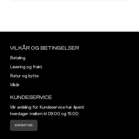
L
SKJORTER
Din
e-
Listet opp etter merke:
Sidebunn
post
MR. CAPUCHIN
VILKÅR OG BETINGELSER
Betaling
REGULAR
Levering og frakt
Størrelse
S
M
Retur og bytte
Vilkår
Halsvidde
39
41
KUNDESERVICE
Skulderbredde
43,5
45,5
Vår avdeling for Kundeservice har åpent
hverdager mellom kl 09:00 og 15:00
Bryst
104
110
KONTAKT OSS
Liv
100
106