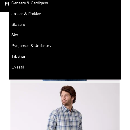
Gensere & Cardigans
Finn butikk
Jakker & Frakker
DECADES
-
Blazere
Jean
Paul
Sko
LOGG INN
Pysjamas & Undertøy
Tilbehør
Livsstil
Salg