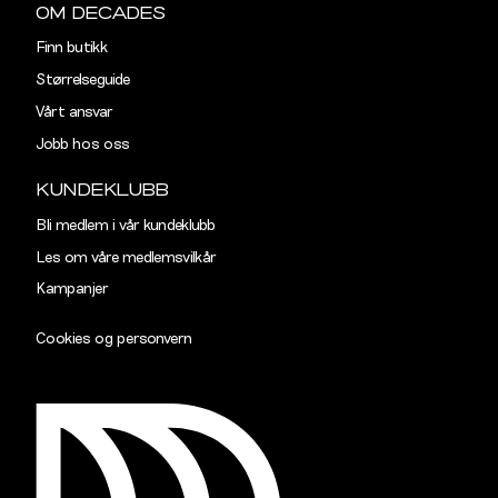
Ermlengde
89
90,5
OM DECADES
Finn butikk
Rygglengde
77
78
Størrelseguide
Vårt ansvar
TAILORED
Jobb hos oss
Størrelse
S
M
KUNDEKLUBB
Halsvidde
38,5
40,5
Bli medlem i vår kundeklubb
Les om våre medlemsvilkår
Skulderbredde
43
45
Kampanjer
Bryst
102
108
Cookies og personvern
Liv
96
102
Ermlengde
89
90,5
Rygglengde
77
78