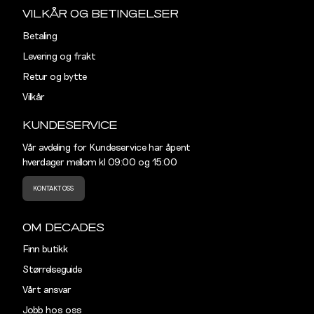
VILKÅR OG BETINGELSER
M
40
Din
Betaling
L
42
e-
Levering og frakt
post
Retur og bytte
XL
44
Vilkår
XXL
46
KUNDESERVICE
Vår avdeling for Kundeservice har åpent
hverdager mellom kl 09:00 og 15:00
KONTAKT OSS
OM DECADES
Finn butikk
Størrelseguide
Vårt ansvar
Jobb hos oss