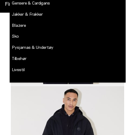
Gensere & Cardigans
Finn butikk
Jakker & Frakker
DECADES
-
Blazere
Jean
Paul
Sko
LOGG INN
Pysjamas & Undertøy
Tilbehør
Livsstil
Salg