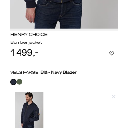
HENRY CHOICE
Bomber jacket
1 499,-
Velg
VELG FARGE:
Blå - Navy Blazer
farge
Produktdetaljer
Størrelse
Få v
Kundeomtaler
Vi gir beskjed hvis varen kom
Levering og retur