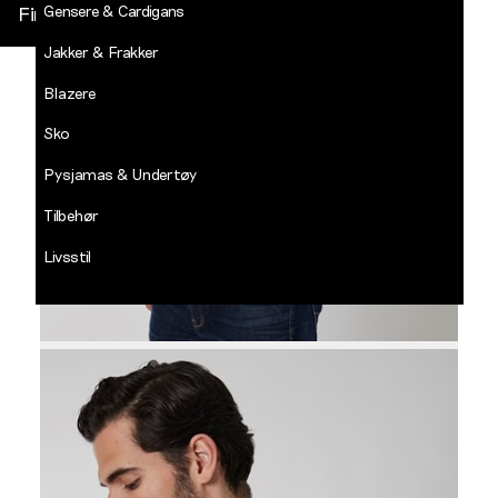
Gensere & Cardigans
Finn butikk
Jakker & Frakker
DECADES
-
Blazere
Jean
Paul
Sko
LOGG INN
Pysjamas & Undertøy
Tilbehør
Livsstil
Salg