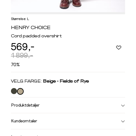
Størrelse: L
Informasjon
HENRY CHOICE
om
Cord padded overshirt
modellhøyde
569,-
og
produkstørrelse
1 899,-
70%
Velg
VELG FARGE:
Beige - Fields of Rye
farge
Produktdetaljer
Størrelse
Få v
Kundeomtaler
Vi gir beskjed hvis varen kom