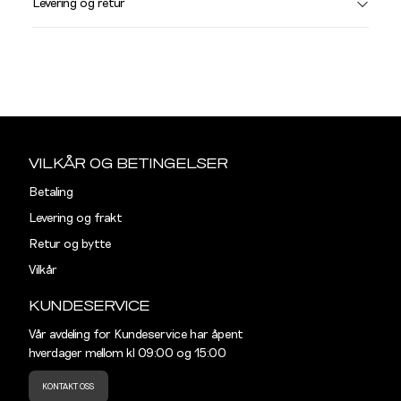
Levering og retur
stø
L
JAKKER OG FRAKKER
M
L
Størrelse
Halsmål
Sidebunn
S
38
Din
e-
VILKÅR OG BETINGELSER
M
40
post
Betaling
L
42
Levering og frakt
Retur og bytte
XL
44
Vilkår
XXL
46
KUNDESERVICE
Vår avdeling for Kundeservice har åpent
hverdager mellom kl 09:00 og 15:00
KONTAKT OSS