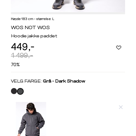
Høyde 183 cm - størrelse: L
Informasjon
WOS NOT WOS
om
Hoodie jakke paddet
modellhøyde
449,-
og
produkstørrelse
1 499,-
70%
Velg
VELG FARGE:
Grå - Dark Shadow
farge
Produktdetaljer
Størrelse
Få v
Kundeomtaler
Vi gir beskjed hvis varen kom