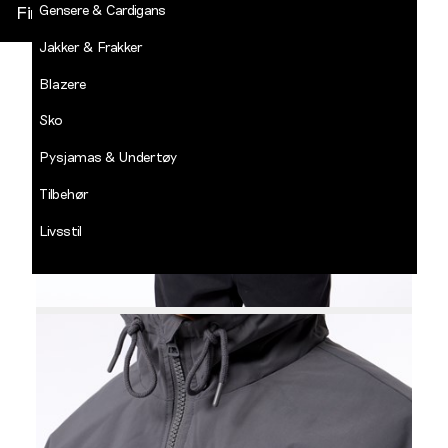
Gensere & Cardigans
Finn butikk
Jakker & Frakker
DECADES
-
Blazere
Jean
Paul
Sko
LOGG INN
Pysjamas & Undertøy
Tilbehør
Livsstil
Salg