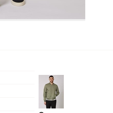
r
arsel
mer tilbake på lager. Velg ønsket
rrelse: