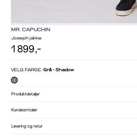
MR. CAPUCHIN
Joseph jakke
1 899,-
Velg
VELG FARGE:
Grå - Shadow
farge
Produktdetaljer
Størrelse
Få v
Kundeomtaler
Vi gir beskjed hvis varen kom
Levering og retur
stø