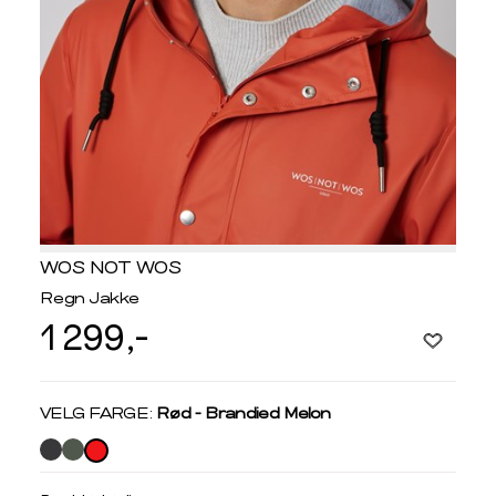
WOS NOT WOS
Regn Jakke
1 299,-
Velg
VELG FARGE:
Rød - Brandied Melon
farge