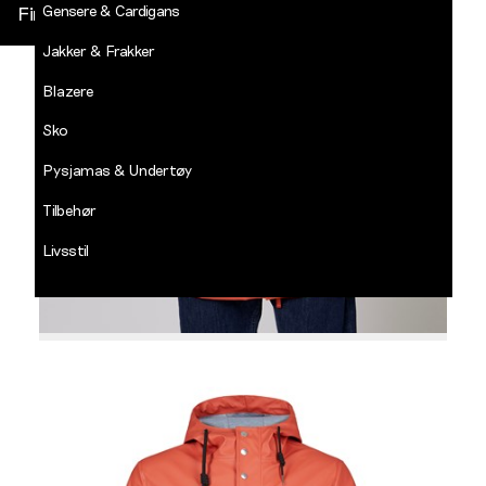
Gensere & Cardigans
Finn butikk
Jakker & Frakker
DECADES
-
Blazere
Jean
Paul
Sko
LOGG INN
Pysjamas & Undertøy
Tilbehør
Livsstil
Salg