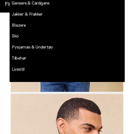
Gensere & Cardigans
Finn butikk
Jakker & Frakker
DECADES
-
Blazere
Jean
Paul
Sko
LOGG INN
Pysjamas & Undertøy
Tilbehør
Livsstil
Salg