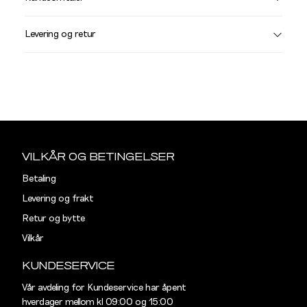
Vi gir beskjed hvis varen kom
Levering og retur
stø
L
JAKKER OG FRAKKER
S
M
Størrelse
Halsmål
Sidebunn
XXXL
S
38
VILKÅR OG BETINGELSER
M
40
Din
Betaling
L
42
e-
Levering og frakt
post
Retur og bytte
XL
44
Vilkår
XXL
46
KUNDESERVICE
Vår avdeling for Kundeservice har åpent
hverdager mellom kl 09:00 og 15:00