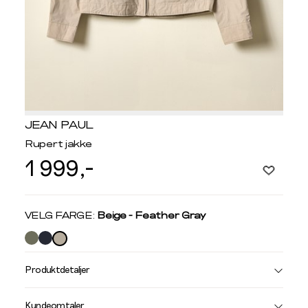
JEAN PAUL
Rupert jakke
1 999,-
Velg
VELG FARGE:
Beige - Feather Gray
farge
Produktdetaljer
Størrelse
Få v
Kundeomtaler