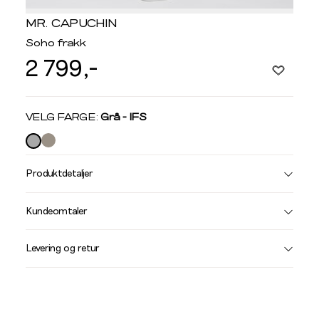
MR. CAPUCHIN
Soho frakk
2 799,-
Velg
VELG FARGE:
Grå - IFS
farge
Produktdetaljer
Størrelse
Få v
Kundeomtaler
Vi gir beskjed hvis varen kom
Levering og retur
stø
L
JAKKER OG FRAKKER
S
M
Størrelse
Halsmål