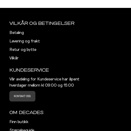
Sidebunn
S
38
Din
e-
VILKÅR OG BETINGELSER
M
40
post
Betaling
L
42
Levering og frakt
Retur og bytte
XL
44
Vilkår
XXL
46
KUNDESERVICE
Vår avdeling for Kundeservice har åpent
hverdager mellom kl 09:00 og 15:00
KONTAKT OSS
OM DECADES
Finn butikk
Størrelseguide