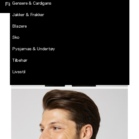
Gensere & Cardigans
Finn butikk
Jakker & Frakker
DECADES
-
Blazere
Jean
Paul
Sko
LOGG INN
Pysjamas & Undertøy
Tilbehør
Livsstil
Salg