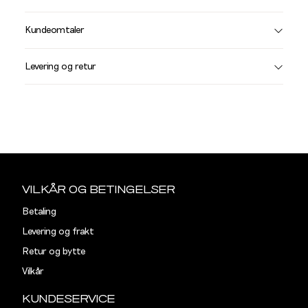
Størrelse
Få v
Kundeomtaler
Vi gir beskjed hvis varen kom
Levering og retur
stø
L
JAKKER OG FRAKKER
Din
Størrelse
Halsmål
e-
Sidebunn
post
S
38
VILKÅR OG BETINGELSER
M
40
Betaling
L
42
Levering og frakt
Retur og bytte
XL
44
Vilkår
XXL
46
KUNDESERVICE