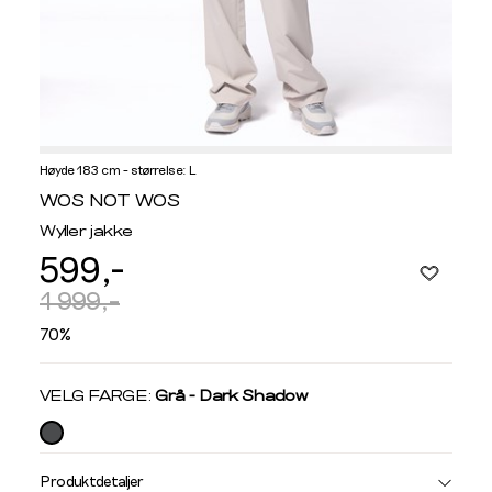
Høyde 183 cm - størrelse: L
Informasjon
WOS NOT WOS
om
Wyller jakke
modellhøyde
599,-
og
produkstørrelse
1 999,-
70%
Velg
VELG FARGE:
Grå - Dark Shadow
farge
Produktdetaljer