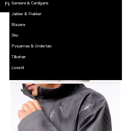
Gensere & Cardigans
Finn butikk
Jakker & Frakker
DECADES
-
Blazere
Jean
Paul
Sko
LOGG INN
Pysjamas & Undertøy
Tilbehør
Livsstil
Salg