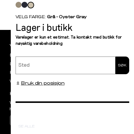
Velg
L
farge
S
M
VELG FARGE:
Grå - Oyster Gray
Lager i butikk
Sidebunn
Din
Varelager er kun et estimat. Ta kontakt med butikk for
nøyaktig varebeholdning
e-
VILKÅR OG BETINGELSER
post
Betaling
Sted
Levering og frakt
SØK
Retur og bytte
Vilkår
Bruk din posisjon
KUNDESERVICE
Vår avdeling for Kundeservice har åpent
hverdager mellom kl 09:00 og 15:00
KONTAKT OSS
SE ALLE