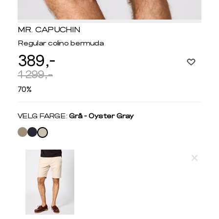
MR. CAPUCHIN
Regular colino bermuda
389,-
1 299,-
70%
Velg
VELG FARGE:
Grå - Oyster Gray
farge
Produktdetaljer
Størrelse
Få v
Kundeomtaler
Vi gir beskjed hvis varen kom
Levering og retur
stø