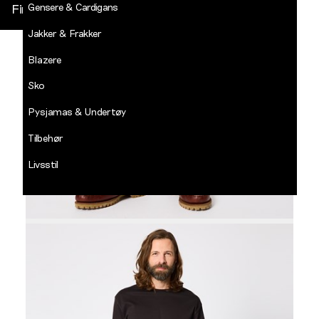
Gensere & Cardigans
Finn butikk
Jakker & Frakker
DECADES
-
Blazere
Jean
Paul
Sko
LOGG INN
Pysjamas & Undertøy
Tilbehør
Livsstil
Salg