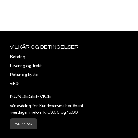
L
S
M
Sidebunn
Din
e-
VILKÅR OG BETINGELSER
post
Betaling
Levering og frakt
Retur og bytte
Vilkår
KUNDESERVICE
Vår avdeling for Kundeservice har åpent
hverdager mellom kl 09:00 og 15:00
KONTAKT OSS