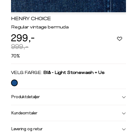
HENRY CHOICE
Regular vintage bermuda
299,-
999,-
70%
Velg
VELG FARGE:
Blå - Light Stonewash + Us
farge
Produktdetaljer
Størrelse
Få v
Kundeomtaler
Vi gir beskjed hvis varen kom
Levering og retur
stø