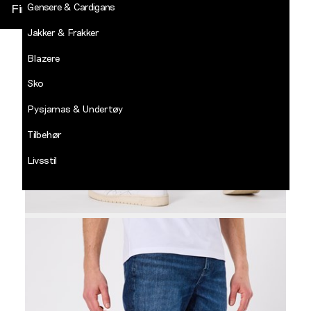
Gensere & Cardigans
Finn butikk
Jakker & Frakker
DECADES
-
Blazere
Jean
Paul
Sko
LOGG INN
Pysjamas & Undertøy
Tilbehør
Livsstil
Salg