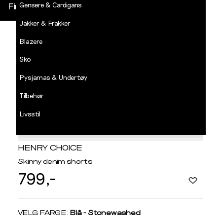
Gensere & Cardigans
Finn butikk
Jakker & Frakker
DECADES
-
Blazere
Jean
Paul
Sko
LOGG INN
Pysjamas & Undertøy
Tilbehør
Livsstil
Salg
HENRY CHOICE
Skinny denim shorts
799,-
Velg
VELG FARGE:
Blå - Stonewashed