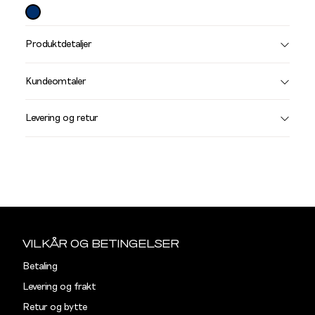
farge
Produktdetaljer
Størrelse
Få v
Kundeomtaler
Vi gir beskjed hvis varen kom
Levering og retur
stø
L
S
L
Sidebunn
Din
e-
VILKÅR OG BETINGELSER
post
Betaling
Levering og frakt
Retur og bytte