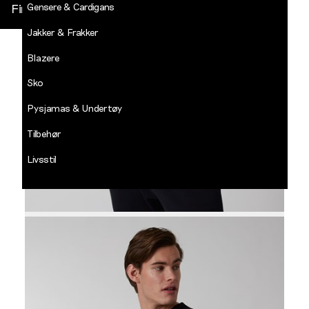
Gensere & Cardigans
Finn butikk
Jakker & Frakker
DECADES
-
Blazere
Jean
Paul
Sko
LOGG INN
Pysjamas & Undertøy
Tilbehør
Livsstil
Salg