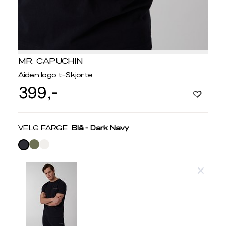
MR. CAPUCHIN
Aiden logo t-Skjorte
399,-
Velg
VELG FARGE:
Blå - Dark Navy
farge
Produktdetaljer
Størrelse
Få v
Kundeomtaler
Vi gir beskjed hvis varen kom
Levering og retur