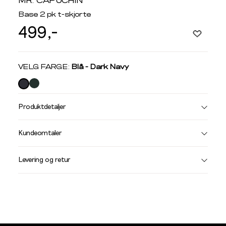
MR. CAPUCHIN
Base 2 pk t-skjorte
499,-
Velg
VELG FARGE:
Blå - Dark Navy
farge
Produktdetaljer
Størrelse
Få v
Kundeomtaler
Vi gir beskjed hvis varen kom
Levering og retur
stø
L
T-SKJORTER OG PIQUÉ
S
M
Størrelser
Klesstørrelser
Hal