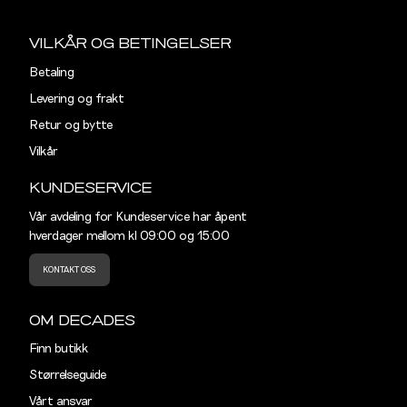
Sidebunn
S
44-46
38
Din
e-
VILKÅR OG BETINGELSER
M
48-50
40
post
Betaling
L
52
42
Levering og frakt
Retur og bytte
XL
54
44
Vilkår
XXL
56
46
KUNDESERVICE
3XL
58-60
48
Vår avdeling for Kundeservice har åpent
hverdager mellom kl 09:00 og 15:00
KONTAKT OSS
OM DECADES
Finn butikk
Størrelseguide
Vårt ansvar