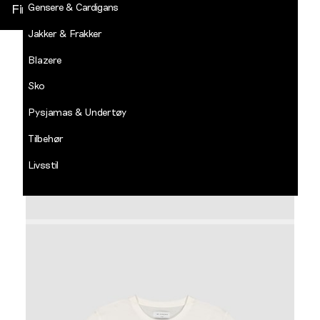
Gensere & Cardigans
Finn butikk
Jakker & Frakker
DECADES
-
Blazere
Jean
Paul
Sko
LOGG INN
Pysjamas & Undertøy
Tilbehør
Livsstil
Salg