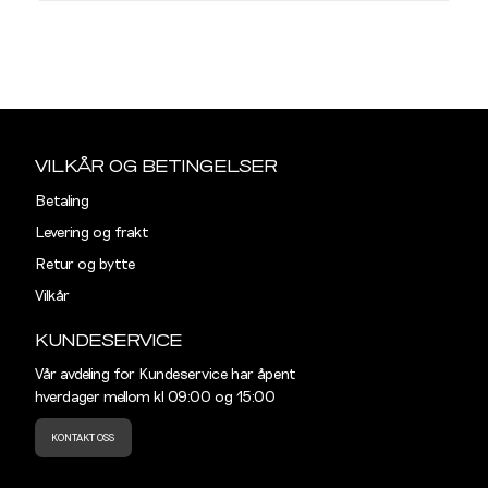
L
T-SKJORTER OG PIQUÉ
M
L
Størrelser
Klesstørrelser
Hal
Sidebunn
S
44-46
38
Din
e-
VILKÅR OG BETINGELSER
M
48-50
40
post
Betaling
L
52
42
Levering og frakt
Retur og bytte
XL
54
44
Vilkår
XXL
56
46
KUNDESERVICE
3XL
58-60
48
Vår avdeling for Kundeservice har åpent
hverdager mellom kl 09:00 og 15:00
KONTAKT OSS