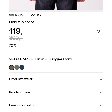
WOS NOT WOS
Halo t-skjorte
119,-
399,-
70%
Velg
VELG FARGE:
Brun - Bungee Cord
farge
Produktdetaljer
Størrelse
Få v
Kundeomtaler
Vi gir beskjed hvis varen kom
Levering og retur
stø