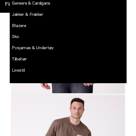
Gensere & Cardigans
Finn butikk
Jakker & Frakker
DECADES
-
Blazere
Jean
Paul
Sko
LOGG INN
Pysjamas & Undertøy
Tilbehør
Livsstil
Salg