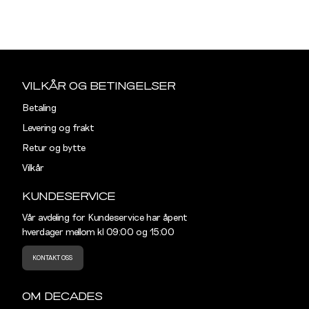
T-SKJORTER OG PIQUÉ
S
M
Størrelser
Klesstørrelser
Hal
Sidebunn
S
44-46
38
Din
e-
VILKÅR OG BETINGELSER
M
48-50
40
post
Betaling
L
52
42
Levering og frakt
Retur og bytte
XL
54
44
Vilkår
XXL
56
46
KUNDESERVICE
3XL
58-60
48
Vår avdeling for Kundeservice har åpent
hverdager mellom kl 09:00 og 15:00
KONTAKT OSS
OM DECADES