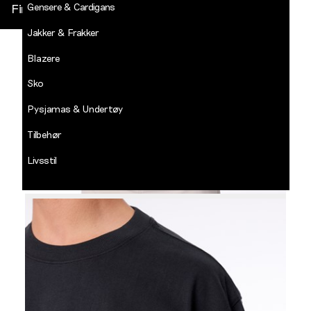
Gensere & Cardigans
Finn butikk
Jakker & Frakker
DECADES
-
Blazere
Jean
Paul
Sko
LOGG INN
Pysjamas & Undertøy
Tilbehør
Livsstil
Salg