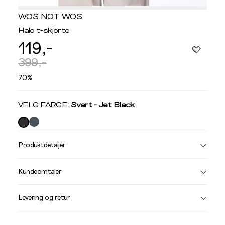
WOS NOT WOS
Halo t-skjorte
119,-
399,-
70%
Velg
VELG FARGE:
Svart - Jet Black
farge
Produktdetaljer
Størrelse
Få v
Kundeomtaler
Vi gir beskjed hvis varen kom
Levering og retur
stø
L