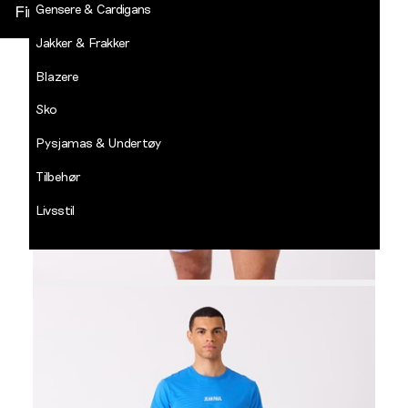
Gensere & Cardigans
Finn butikk
Jakker & Frakker
DECADES
-
Blazere
Jean
Paul
Sko
LOGG INN
Pysjamas & Undertøy
Tilbehør
Livsstil
Salg