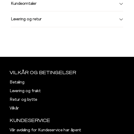
Størrelse
Få v
Kundeomtaler
Vi gir beskjed hvis varen kom
Levering og retur
stø
L
T-SKJORTER OG PIQUÉ
XXXL
Størrelser
Klesstørrelser
Hal
Sidebunn
S
44-46
38
Din
e-
VILKÅR OG BETINGELSER
M
48-50
40
post
Betaling
L
52
42
Levering og frakt
Retur og bytte
XL
54
44
Vilkår
XXL
56
46
KUNDESERVICE
3XL
58-60
48
Vår avdeling for Kundeservice har åpent