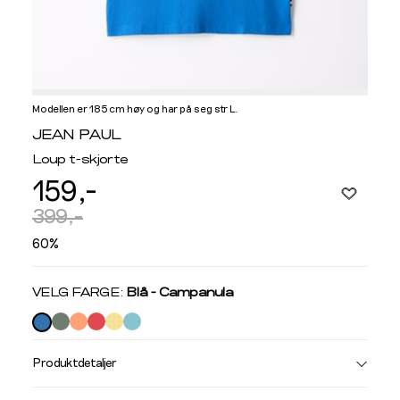
Modellen er 185 cm høy og har på seg str L.
Informasjon
JEAN PAUL
om
Loup t-skjorte
modellhøyde
159,-
og
produkstørrelse
399,-
60%
Velg
VELG FARGE:
Blå - Campanula
farge
Produktdetaljer