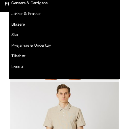
Gensere & Cardigans
Finn butikk
Jakker & Frakker
DECADES
-
Blazere
Jean
Paul
Sko
LOGG INN
Pysjamas & Undertøy
Tilbehør
Livsstil
Salg