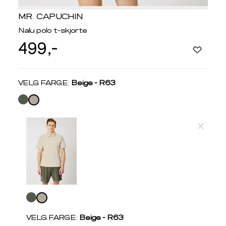
MR. CAPUCHIN
Nalu polo t-skjorte
499,-
Velg
VELG FARGE:
Beige - R63
farge
Produktdetaljer
Størrelse
Få v
Kundeomtaler
Vi gir beskjed hvis varen kom
Levering og retur
stø
Velg
L
T-SKJORTER OG PIQUÉ
farge
S
M
VELG FARGE:
Beige - R63
Størrelser
Klesstørrelser
Hal