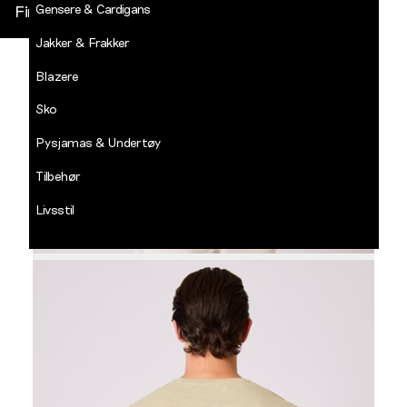
Gensere & Cardigans
Finn butikk
Jakker & Frakker
DECADES
-
Blazere
Jean
Paul
Sko
LOGG INN
Pysjamas & Undertøy
Tilbehør
Livsstil
Salg