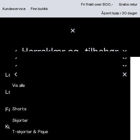
Gå
Fri frakt over 800,-
Gratis retur
Kundeservice
Finn butikk
til
BLI MEDLEM I DECADES KUNDEKLUBB
Åpent kjøp i 30 dager
innhold
LOGG INN ELLER REGIS
FRI FRAKT OVER 800,- / GRATIS RETUR / ÅPENT KJØP I 30 DAGER
Hovedmeny
MEDLEM: LOGG INN OG FÅ MEDLEMSPRIS AUTOMATISK
HERREKLÆR OG -TILBEHØR
Salg
LUKK
TRUKKET FRA I KASSEN
NYHETER
Herreklær og -tilbehør
MERKER
LUKK
LUKK
FINN BUTIKK
Vis alle
Herre
T-skjorter & Piqué
Niel t-skjorte Moss Gray
LUKK
LUKK
Vis alle
Logg inn
Nyheter
LUKK
LUKK
Vis alle
LOGG INN / REGISTRE
NYHETER
LUKK
LUKK
LUKK
LUKK
Vis alle
Vis alle
Jeans
Åpne
Merker
Logg inn
meny
Finn butikk
Bukser
Favoritter
Shorts
Skjorter
Kundeservice
T-skjorter & Piqué