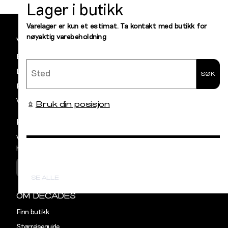
Lager i butikk
Sidebunn
S
44-46
38
Din
Varelager er kun et estimat. Ta kontakt med butikk for
nøyaktig varebeholdning
e-
VILKÅR OG BETINGELSER
M
48-50
40
post
Betaling
Sted
L
52
42
Levering og frakt
SØK
Retur og bytte
XL
54
44
Vilkår
Bruk din posisjon
XXL
56
46
KUNDESERVICE
3XL
58-60
48
Vår avdeling for Kundeservice har åpent
hverdager mellom kl 09:00 og 15:00
KONTAKT OSS
SE ALLE
OM DECADES
Finn butikk
Størrelseguide