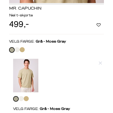
MR. CAPUCHIN
Niel t-skjorte
499,-
Velg
VELG FARGE:
Grå - Moss Gray
farge
Produktdetaljer
Størrelse
Få v
Kundeomtaler
Vi gir beskjed hvis varen kom
Levering og retur
stø
Velg
L
T-SKJORTER OG PIQUÉ
farge
S
M
VELG FARGE:
Grå - Moss Gray
Størrelser
Klesstørrelser
Hal