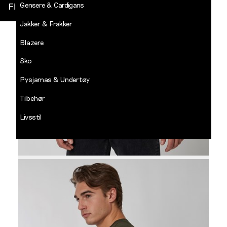
Gensere & Cardigans
Finn butikk
Jakker & Frakker
DECADES
-
Blazere
Jean
Paul
Sko
LOGG INN
Pysjamas & Undertøy
Tilbehør
Livsstil
Salg