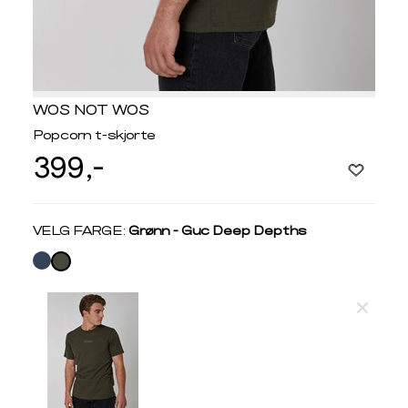
WOS NOT WOS
Popcorn t-skjorte
399,-
Velg
VELG FARGE:
Grønn - Guc Deep Depths
farge
Produktdetaljer
Størrelse
Få v
Kundeomtaler
Vi gir beskjed hvis varen kom
Levering og retur