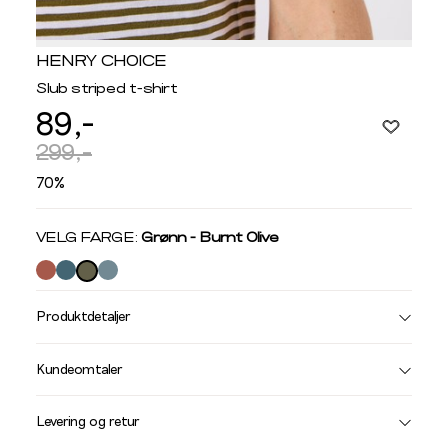
HENRY CHOICE
Slub striped t-shirt
89,-
299,-
70%
Velg
VELG FARGE:
Grønn - Burnt Olive
farge
Produktdetaljer
Størrelse
Få v
Kundeomtaler
Vi gir beskjed hvis varen kom
Levering og retur
stø