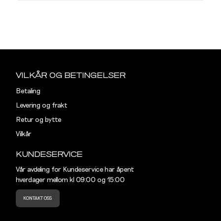
L
T-SKJORTER OG PIQUÉ
S
M
Størrelser
Klesstørrelser
Hal
Sidebunn
S
44-46
38
Din
e-
VILKÅR OG BETINGELSER
M
48-50
40
post
Betaling
L
52
42
Levering og frakt
Retur og bytte
XL
54
44
Vilkår
XXL
56
46
KUNDESERVICE
3XL
58-60
48
Vår avdeling for Kundeservice har åpent
hverdager mellom kl 09:00 og 15:00
KONTAKT OSS