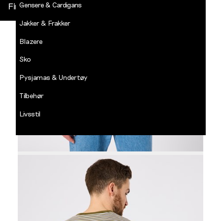
Gensere & Cardigans
Finn butikk
Jakker & Frakker
DECADES
-
Blazere
Jean
Paul
Sko
LOGG INN
Pysjamas & Undertøy
Tilbehør
Livsstil
Salg