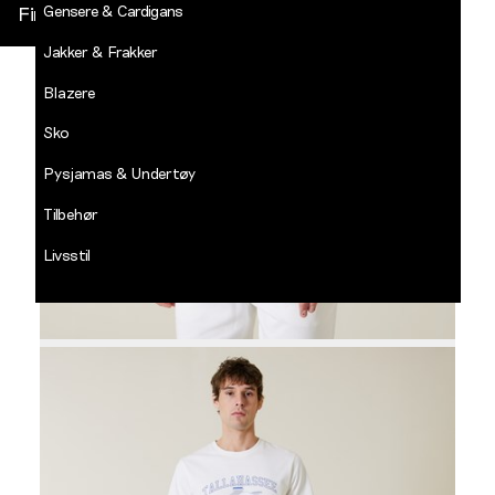
Gensere & Cardigans
Finn butikk
Jakker & Frakker
DECADES
-
Blazere
Jean
Paul
Sko
LOGG INN
Pysjamas & Undertøy
Tilbehør
Livsstil
Salg