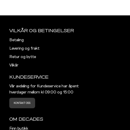
S
M
Størrelser
Klesstørrelser
Hal
Sidebunn
S
44-46
38
Din
e-
VILKÅR OG BETINGELSER
M
48-50
40
post
Betaling
L
52
42
Levering og frakt
Retur og bytte
XL
54
44
Vilkår
XXL
56
46
KUNDESERVICE
3XL
58-60
48
Vår avdeling for Kundeservice har åpent
hverdager mellom kl 09:00 og 15:00
KONTAKT OSS
OM DECADES
Finn butikk