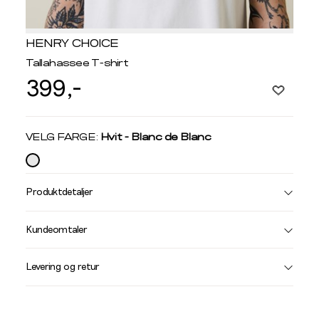
HENRY CHOICE
Tallahassee T-shirt
399,-
Velg
VELG FARGE:
Hvit - Blanc de Blanc
farge
Produktdetaljer
Størrelse
Få v
Kundeomtaler
Vi gir beskjed hvis varen kom
Levering og retur
stø
L
T-SKJORTER OG PIQUÉ