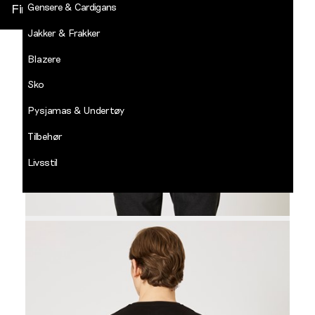
Gensere & Cardigans
Finn butikk
Jakker & Frakker
DECADES
-
Blazere
Jean
Paul
Sko
LOGG INN
Pysjamas & Undertøy
Tilbehør
Livsstil
Salg