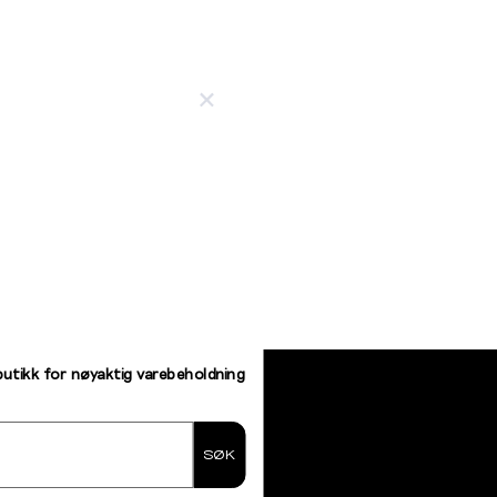
butikk for nøyaktig varebeholdning
SØK