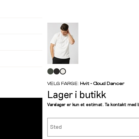
r
arsel
mer tilbake på lager. Velg ønsket
rrelse:
Velg
UKK
farge
L
XL
XXL
IQUÉ
VELG FARGE:
Hvit - Cloud Dancer
Lager i butikk
smål
Brystvidde
Midjemål
SEND
Varelager er kun et estimat. Ta kontakt med 
86-96
82-87
Sted
97-104
88-95
105-112
96-103