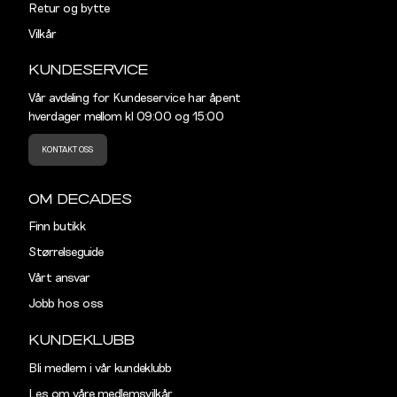
Retur og bytte
XL
54
44
Vilkår
KUNDESERVICE
XXL
56
46
Vår avdeling for Kundeservice har åpent
3XL
58-60
48
hverdager mellom kl 09:00 og 15:00
KONTAKT OSS
OM DECADES
Finn butikk
Størrelseguide
Vårt ansvar
Jobb hos oss
KUNDEKLUBB
Bli medlem i vår kundeklubb
Les om våre medlemsvilkår