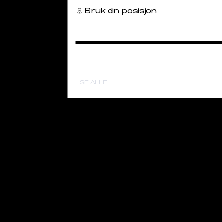
Bruk din posisjon
113-120
104-112
121-128
113-121
129-135
122-130
SE ALLE