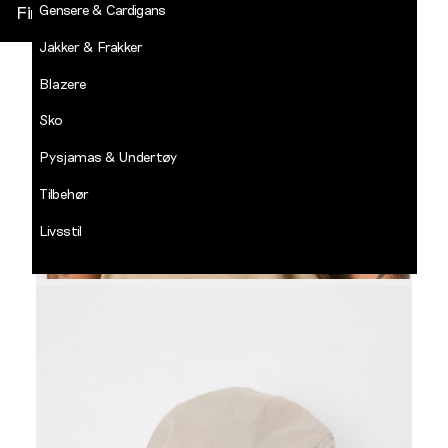
Gensere & Cardigans
Finn butikk
Jakker & Frakker
DECADES
-
Blazere
Jean
Paul
Sko
LOGG INN
Pysjamas & Undertøy
Tilbehør
Livsstil
Salg