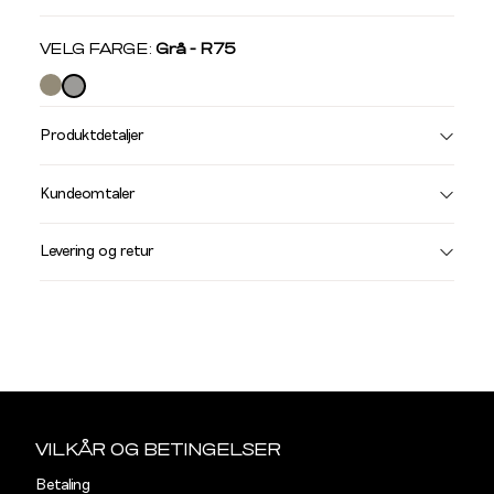
Velg
VELG FARGE:
Grå - R75
farge
Produktdetaljer
Størrelse
Få v
Kundeomtaler
Vi gir beskjed hvis varen kom
Levering og retur
stø
L
Din
e-
Sidebunn
post
VILKÅR OG BETINGELSER
Betaling